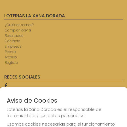
LOTERIAS LA XANA DORADA
¿Quiénes somos?
Comprar lotería
Resultados
Contacto
Empresas
Prensa
Acceso
Registro
REDES SOCIALES
Aviso de Cookies
CONTACTO
ADMINISTRACION DE LOTERIAS: 9-AVILES - RECEPTOR
Loterias la Xana Dorada es el responsable del
OFICIAL: 57750
tratamiento de sus datos personales.
985567207
Usamos cookies necesarias para el funcionamiento
Clica aquí para contactar por WhatsApp