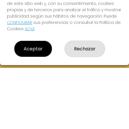
de este sitio web y, con su consentimiento, cookies
614069067
propias y de terceros para analizar el tráfico y mostrar
info@laxanadorada.com
publicidad según sus hábitos de navegación. Puede
Fernandez Balsera 26 bajo
CONFIGURAR
sus preferencias o consultar la Política de
Aviles, 33402
Cookies
AQUÍ
.
(Asturias) España
LEGAL
Aceptar
Rechazar
Aviso Legal
Política de Privacidad
Política de Cookies
Condiciones de Compra
Tienda de Lotería Nacional
Juego responsable. Solo mayores de edad.