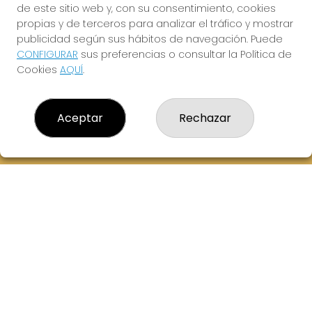
de este sitio web y, con su consentimiento, cookies
614069067
propias y de terceros para analizar el tráfico y mostrar
info@laxanadorada.com
publicidad según sus hábitos de navegación. Puede
Fernandez Balsera 26 bajo
CONFIGURAR
sus preferencias o consultar la Política de
Aviles, 33402
Cookies
AQUÍ
.
(Asturias) España
LEGAL
Aceptar
Rechazar
Aviso Legal
Política de Privacidad
Política de Cookies
Condiciones de Compra
Tienda de Lotería Nacional
Juego responsable. Solo mayores de edad.