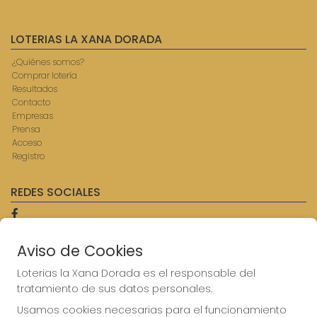
LOTERIAS LA XANA DORADA
¿Quiénes somos?
Comprar lotería
Resultados
Contacto
Empresas
Prensa
Acceso
Registro
REDES SOCIALES
Aviso de Cookies
CONTACTO
ADMINISTRACION DE LOTERIAS: 9-AVILES - RECEPTOR
Loterias la Xana Dorada es el responsable del
OFICIAL: 57750
tratamiento de sus datos personales.
985567207
Usamos cookies necesarias para el funcionamiento
Clica aquí para contactar por WhatsApp