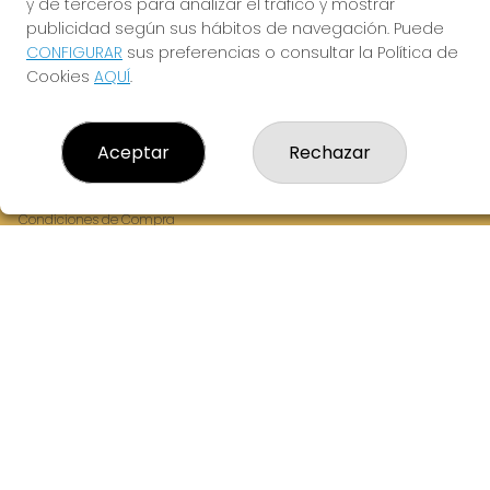
y de terceros para analizar el tráfico y mostrar
Fernandez Balsera 26 bajo
publicidad según sus hábitos de navegación. Puede
Aviles, 33402
CONFIGURAR
sus preferencias o consultar la Política de
(Asturias) España
Cookies
AQUÍ
.
LEGAL
Aceptar
Rechazar
Aviso Legal
Política de Privacidad
Política de Cookies
Condiciones de Compra
Tienda de Lotería Nacional
Juego responsable. Solo mayores de edad.