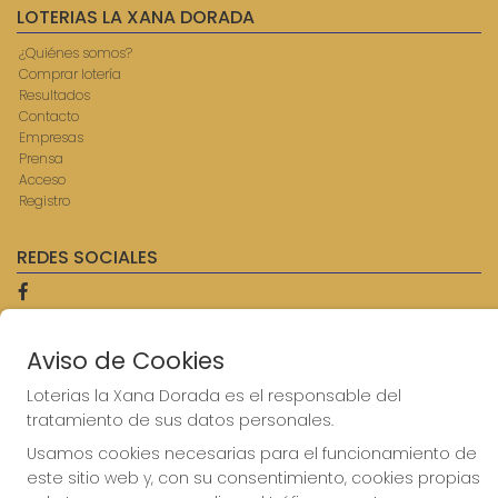
LOTERIAS LA XANA DORADA
¿Quiénes somos?
Comprar lotería
Resultados
Contacto
Empresas
Prensa
Acceso
Registro
REDES SOCIALES
CONTACTO
Aviso de Cookies
ADMINISTRACION DE LOTERIAS: 9-AVILES - RECEPTOR
Loterias la Xana Dorada es el responsable del
OFICIAL: 57750
tratamiento de sus datos personales.
985567207
Clica aquí para contactar por WhatsApp
Usamos cookies necesarias para el funcionamiento de
614069067
este sitio web y, con su consentimiento, cookies propias
info@laxanadorada.com