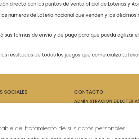
ón directa con los puntos de venta oficial de Loterias y Apu
n los numeros de Loteria nacional que venden y los décimos d
á sus formas de envío y de pago para que pueda agilizar el 
os resultados de todos los juegos que comercializa Loteri
S SOCIALES
CONTACTO
ADMINISTRACION DE LOTERIAS
AVILES - RECEPTOR OFICIAL: 
985567207
Clica aquí para contactar por
WhatsApp
sable del tratamiento de sus datos personales.
614069067
info@laxanadorada.com