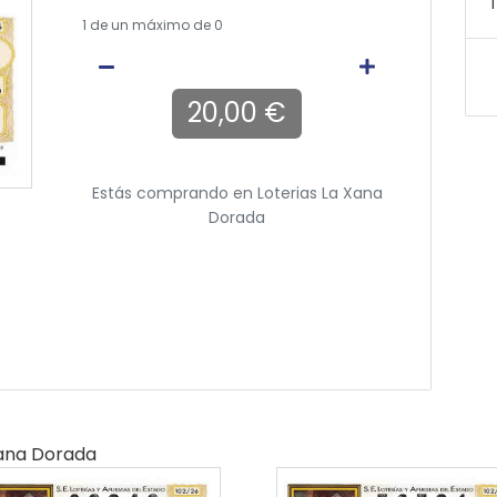
T
1
de un máximo de 0
20,00 €
Estás comprando en
Loterias La Xana
Dorada
Xana Dorada