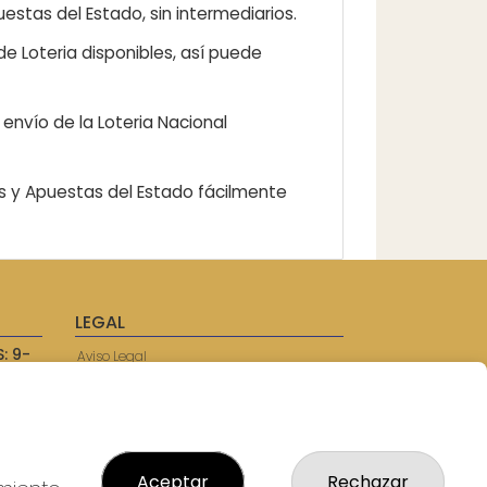
estas del Estado, sin intermediarios.
e Loteria disponibles, así puede
envío de la Loteria Nacional
as y Apuestas del Estado fácilmente
LEGAL
: 9-
Aviso Legal
57750
Política de Privacidad
Política de Cookies
Condiciones de Compra
Tienda de Lotería Nacional
Juego responsable. Solo mayores de
Aceptar
Rechazar