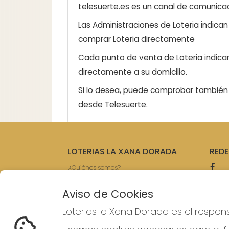
telesuerte.es es un canal de comunicaci
Las Administraciones de Loteria indica
comprar Loteria directamente
Cada punto de venta de Loteria indicar
directamente a su domicilio.
Si lo desea, puede comprobar también l
desde Telesuerte.
LOTERIAS LA XANA DORADA
REDE
¿Quiénes somos?
Comprar lotería
Resultados
Aviso de Cookies
Contacto
Empresas
Loterias la Xana Dorada es el respon
Prensa
Acceso