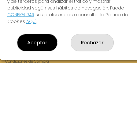
y de terceros para analizar el tráfico y mostrar
Fernandez Balsera 26 bajo
publicidad según sus hábitos de navegación. Puede
Aviles, 33402
CONFIGURAR
sus preferencias o consultar la Política de
(Asturias) España
Cookies
AQUÍ
.
LEGAL
Aceptar
Rechazar
Aviso Legal
Política de Privacidad
Política de Cookies
Condiciones de Compra
Tienda de Lotería Nacional
Juego responsable. Solo mayores de edad.