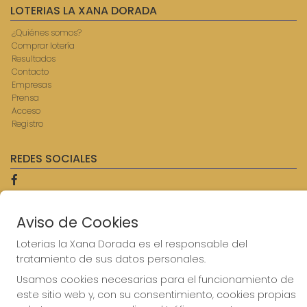
LOTERIAS LA XANA DORADA
¿Quiénes somos?
Comprar lotería
Resultados
Contacto
Empresas
Prensa
Acceso
Registro
REDES SOCIALES
CONTACTO
Aviso de Cookies
ADMINISTRACION DE LOTERIAS: 9-AVILES - RECEPTOR
Loterias la Xana Dorada es el responsable del
OFICIAL: 57750
tratamiento de sus datos personales.
985567207
Clica aquí para contactar por WhatsApp
Usamos cookies necesarias para el funcionamiento de
614069067
este sitio web y, con su consentimiento, cookies propias
info@laxanadorada.com