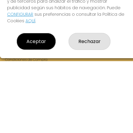
y de terceros para analizar el tráfico y mostrar
Fernandez Balsera 26 bajo
publicidad según sus hábitos de navegación. Puede
Aviles, 33402
CONFIGURAR
sus preferencias o consultar la Política de
(Asturias) España
Cookies
AQUÍ
.
LEGAL
Aceptar
Rechazar
Aviso Legal
Política de Privacidad
Política de Cookies
Condiciones de Compra
Tienda de Lotería Nacional
Juego responsable. Solo mayores de edad.