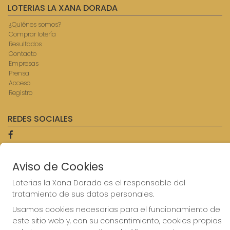
LOTERIAS LA XANA DORADA
¿Quiénes somos?
Comprar lotería
Resultados
Contacto
Empresas
Prensa
Acceso
Registro
REDES SOCIALES
CONTACTO
Aviso de Cookies
ADMINISTRACION DE LOTERIAS: 9-AVILES - RECEPTOR
Loterias la Xana Dorada es el responsable del
OFICIAL: 57750
tratamiento de sus datos personales.
985567207
Clica aquí para contactar por WhatsApp
Usamos cookies necesarias para el funcionamiento de
614069067
este sitio web y, con su consentimiento, cookies propias
info@laxanadorada.com