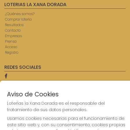
LOTERIAS LA XANA DORADA
¿Quiénes somos?
Comprar lotería
Resultados
Contacto
Empresas
Prensa
Acceso
Registro
REDES SOCIALES
CONTACTO
Aviso de Cookies
ADMINISTRACION DE LOTERIAS: 9-AVILES - RECEPTOR
Loterias la Xana Dorada es el responsable del
OFICIAL: 57750
tratamiento de sus datos personales.
985567207
Clica aquí para contactar por WhatsApp
Usamos cookies necesarias para el funcionamiento de
614069067
este sitio web y, con su consentimiento, cookies propias
info@laxanadorada.com