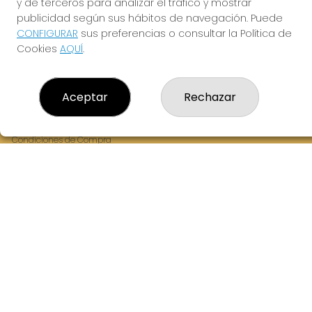
y de terceros para analizar el tráfico y mostrar
Fernandez Balsera 26 bajo
publicidad según sus hábitos de navegación. Puede
Aviles, 33402
CONFIGURAR
sus preferencias o consultar la Política de
(Asturias) España
Cookies
AQUÍ
.
LEGAL
Aceptar
Rechazar
Aviso Legal
Política de Privacidad
Política de Cookies
Condiciones de Compra
Tienda de Lotería Nacional
Juego responsable. Solo mayores de edad.