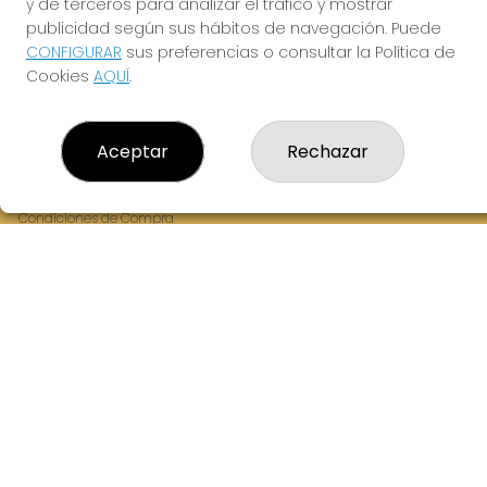
y de terceros para analizar el tráfico y mostrar
Fernandez Balsera 26 bajo
publicidad según sus hábitos de navegación. Puede
Aviles, 33402
CONFIGURAR
sus preferencias o consultar la Política de
(Asturias) España
Cookies
AQUÍ
.
LEGAL
Aceptar
Rechazar
Aviso Legal
Política de Privacidad
Política de Cookies
Condiciones de Compra
Tienda de Lotería Nacional
Juego responsable. Solo mayores de edad.