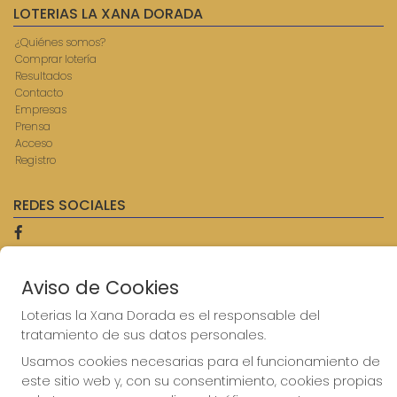
LOTERIAS LA XANA DORADA
¿Quiénes somos?
Comprar lotería
Resultados
Contacto
Empresas
Prensa
Acceso
Registro
REDES SOCIALES
CONTACTO
Aviso de Cookies
ADMINISTRACION DE LOTERIAS: 9-AVILES - RECEPTOR
Loterias la Xana Dorada es el responsable del
OFICIAL: 57750
tratamiento de sus datos personales.
985567207
Clica aquí para contactar por WhatsApp
Usamos cookies necesarias para el funcionamiento de
614069067
este sitio web y, con su consentimiento, cookies propias
info@laxanadorada.com