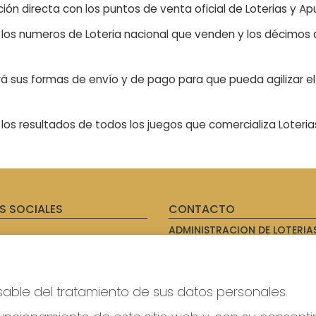
ón directa con los puntos de venta oficial de Loterias y Apu
n los numeros de Loteria nacional que venden y los décimos d
á sus formas de envío y de pago para que pueda agilizar el 
os resultados de todos los juegos que comercializa Loteri
S SOCIALES
CONTACTO
ADMINISTRACION DE LOTERIAS
AVILES - RECEPTOR OFICIAL: 
985567207
Clica aquí para contactar por
WhatsApp
sable del tratamiento de sus datos personales.
614069067
info@laxanadorada.com