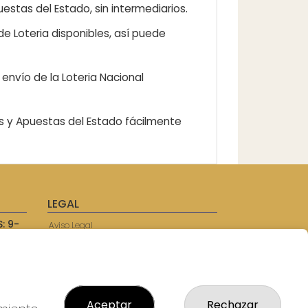
estas del Estado, sin intermediarios.
e Loteria disponibles, así puede
envío de la Loteria Nacional
as y Apuestas del Estado fácilmente
LEGAL
: 9-
Aviso Legal
57750
Política de Privacidad
Política de Cookies
Condiciones de Compra
Tienda de Lotería Nacional
Juego responsable. Solo mayores de
Aceptar
Rechazar