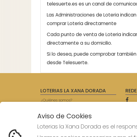
telesuerte.es es un canal de comunicaci
Las Administraciones de Loteria indica
comprar Loteria directamente
Cada punto de venta de Loteria indicar
directamente a su domicilio.
Si lo desea, puede comprobar también l
desde Telesuerte.
LOTERIAS LA XANA DORADA
REDE
¿Quiénes somos?
Comprar lotería
Resultados
Aviso de Cookies
Contacto
Empresas
Loterias la Xana Dorada es el respon
Prensa
Acceso