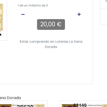
T
1
de un máximo de 0
20,00 €
Estás comprando en
Loterias La Xana
Dorada
Xana Dorada