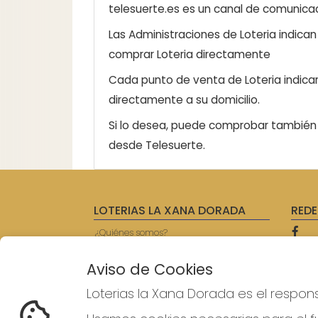
telesuerte.es es un canal de comunicaci
Las Administraciones de Loteria indica
comprar Loteria directamente
Cada punto de venta de Loteria indicar
directamente a su domicilio.
Si lo desea, puede comprobar también l
desde Telesuerte.
LOTERIAS LA XANA DORADA
REDE
¿Quiénes somos?
Comprar lotería
Resultados
Aviso de Cookies
Contacto
Empresas
Loterias la Xana Dorada es el respon
Prensa
Acceso