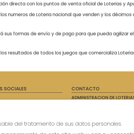
ón directa con los puntos de venta oficial de Loterias y Apu
n los numeros de Loteria nacional que venden y los décimos d
á sus formas de envío y de pago para que pueda agilizar el 
os resultados de todos los juegos que comercializa Loteri
S SOCIALES
CONTACTO
ADMINISTRACION DE LOTERIAS
AVILES - RECEPTOR OFICIAL: 
985567207
Clica aquí para contactar por
WhatsApp
sable del tratamiento de sus datos personales.
614069067
info@laxanadorada.com