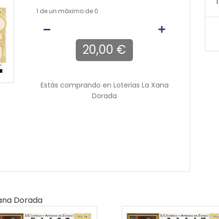
T
1
de un máximo de 0
20,00 €
Estás comprando en
Loterias La Xana
Dorada
Xana Dorada