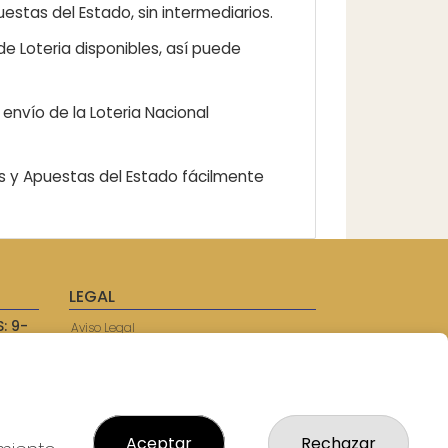
estas del Estado, sin intermediarios.
e Loteria disponibles, así puede
envío de la Loteria Nacional
as y Apuestas del Estado fácilmente
LEGAL
: 9-
Aviso Legal
57750
Política de Privacidad
Política de Cookies
Condiciones de Compra
Tienda de Lotería Nacional
Juego responsable. Solo mayores de
Aceptar
Rechazar