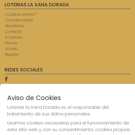
LOTERIAS LA XANA DORADA
¿Quiénes somos?
Comprar lotería
Resultados
Contacto
Empresas
Prensa
Acceso
Registro
REDES SOCIALES
CONTACTO
Aviso de Cookies
ADMINISTRACION DE LOTERIAS: 9-AVILES - RECEPTOR
Loterias la Xana Dorada es el responsable del
OFICIAL: 57750
tratamiento de sus datos personales.
985567207
Clica aquí para contactar por WhatsApp
Usamos cookies necesarias para el funcionamiento de
614069067
este sitio web y, con su consentimiento, cookies propias
info@laxanadorada.com