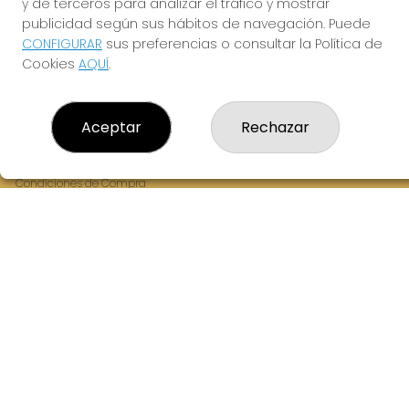
y de terceros para analizar el tráfico y mostrar
Fernandez Balsera 26 bajo
publicidad según sus hábitos de navegación. Puede
Aviles, 33402
CONFIGURAR
sus preferencias o consultar la Política de
(Asturias) España
Cookies
AQUÍ
.
LEGAL
Aceptar
Rechazar
Aviso Legal
Política de Privacidad
Política de Cookies
Condiciones de Compra
Tienda de Lotería Nacional
Juego responsable. Solo mayores de edad.