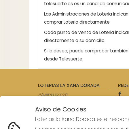
telesuerte.es es un canal de comunicaci
Las Administraciones de Loteria indica
comprar Loteria directamente
Cada punto de venta de Loteria indicar
directamente a su domicilio.
Si lo desea, puede comprobar también l
desde Telesuerte.
LOTERIAS LA XANA DORADA
REDE
¿Quiénes somos?
Comprar lotería
Resultados
Aviso de Cookies
Contacto
Empresas
Loterias la Xana Dorada es el respon
Prensa
Acceso