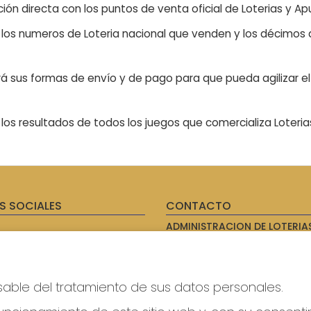
ón directa con los puntos de venta oficial de Loterias y Apu
n los numeros de Loteria nacional que venden y los décimos d
á sus formas de envío y de pago para que pueda agilizar el 
os resultados de todos los juegos que comercializa Loteri
S SOCIALES
CONTACTO
ADMINISTRACION DE LOTERIAS
AVILES - RECEPTOR OFICIAL: 
985567207
Clica aquí para contactar por
WhatsApp
sable del tratamiento de sus datos personales.
614069067
info@laxanadorada.com