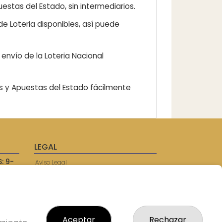
estas del Estado, sin intermediarios.
e Loteria disponibles, así puede
envío de la Loteria Nacional
as y Apuestas del Estado fácilmente
LEGAL
: 9-
Aviso Legal
57750
Política de Privacidad
Política de Cookies
Condiciones de Compra
Tienda de Lotería Nacional
Juego responsable. Solo mayores de
Aceptar
Rechazar