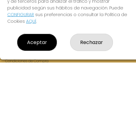
y de terceros para analizar el tráfico y mostrar
Fernandez Balsera 26 bajo
publicidad según sus hábitos de navegación. Puede
Aviles, 33402
CONFIGURAR
sus preferencias o consultar la Política de
(Asturias) España
Cookies
AQUÍ
.
LEGAL
Aceptar
Rechazar
Aviso Legal
Política de Privacidad
Política de Cookies
Condiciones de Compra
Tienda de Lotería Nacional
Juego responsable. Solo mayores de edad.