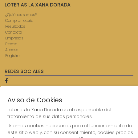
LOTERIAS LA XANA DORADA
¿Quiénes somos?
Comprar lotería
Resultados
Contacto
Empresas
Prensa
Acceso
Registro
REDES SOCIALES
CONTACTO
Aviso de Cookies
ADMINISTRACION DE LOTERIAS: 9-AVILES - RECEPTOR
Loterias la Xana Dorada es el responsable del
OFICIAL: 57750
tratamiento de sus datos personales.
985567207
Clica aquí para contactar por WhatsApp
Usamos cookies necesarias para el funcionamiento de
614069067
este sitio web y, con su consentimiento, cookies propias
info@laxanadorada.com