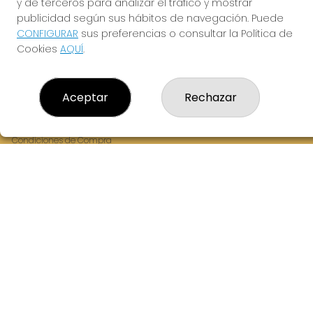
y de terceros para analizar el tráfico y mostrar
Fernandez Balsera 26 bajo
publicidad según sus hábitos de navegación. Puede
Aviles, 33402
CONFIGURAR
sus preferencias o consultar la Política de
(Asturias) España
Cookies
AQUÍ
.
LEGAL
Aceptar
Rechazar
Aviso Legal
Política de Privacidad
Política de Cookies
Condiciones de Compra
Tienda de Lotería Nacional
Juego responsable. Solo mayores de edad.