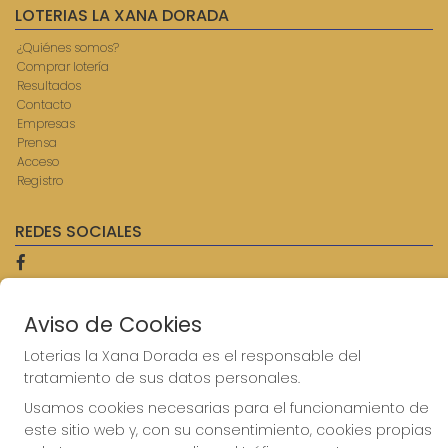
LOTERIAS LA XANA DORADA
¿Quiénes somos?
Comprar lotería
Resultados
Contacto
Empresas
Prensa
Acceso
Registro
REDES SOCIALES
CONTACTO
Aviso de Cookies
ADMINISTRACION DE LOTERIAS: 9-AVILES - RECEPTOR
Loterias la Xana Dorada es el responsable del
OFICIAL: 57750
tratamiento de sus datos personales.
985567207
Clica aquí para contactar por WhatsApp
Usamos cookies necesarias para el funcionamiento de
614069067
este sitio web y, con su consentimiento, cookies propias
info@laxanadorada.com