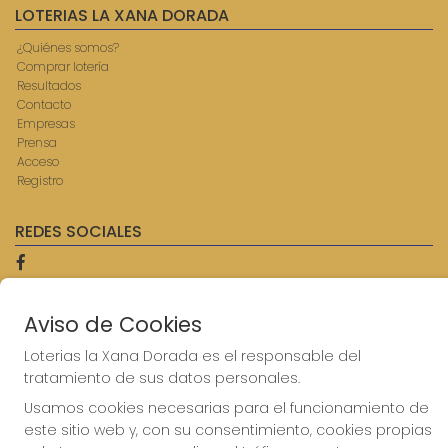
LOTERIAS LA XANA DORADA
¿Quiénes somos?
Comprar lotería
Resultados
Contacto
Empresas
Prensa
Acceso
Registro
REDES SOCIALES
CONTACTO
Aviso de Cookies
ADMINISTRACION DE LOTERIAS: 9-AVILES - RECEPTOR
Loterias la Xana Dorada es el responsable del
OFICIAL: 57750
tratamiento de sus datos personales.
985567207
Clica aquí para contactar por WhatsApp
Usamos cookies necesarias para el funcionamiento de
614069067
este sitio web y, con su consentimiento, cookies propias
info@laxanadorada.com