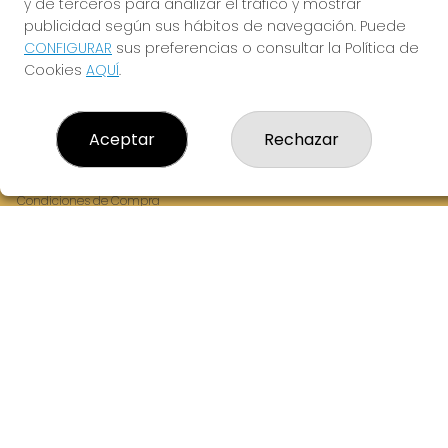
y de terceros para analizar el tráfico y mostrar
Fernandez Balsera 26 bajo
publicidad según sus hábitos de navegación. Puede
Aviles, 33402
CONFIGURAR
sus preferencias o consultar la Política de
(Asturias) España
Cookies
AQUÍ
.
LEGAL
Aceptar
Rechazar
Aviso Legal
Política de Privacidad
Política de Cookies
Condiciones de Compra
Tienda de Lotería Nacional
Juego responsable. Solo mayores de edad.