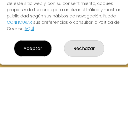
de este sitio web y, con su consentimiento, cookies
614069067
propias y de terceros para analizar el tráfico y mostrar
info@laxanadorada.com
publicidad según sus hábitos de navegación. Puede
Fernandez Balsera 26 bajo
CONFIGURAR
sus preferencias o consultar la Política de
Aviles, 33402
Cookies
AQUÍ
.
(Asturias) España
LEGAL
Aceptar
Rechazar
Aviso Legal
Política de Privacidad
Política de Cookies
Condiciones de Compra
Tienda de Lotería Nacional
Juego responsable. Solo mayores de edad.