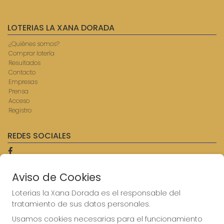
LOTERIAS LA XANA DORADA
¿Quiénes somos?
Comprar lotería
Resultados
Contacto
Empresas
Prensa
Acceso
Registro
REDES SOCIALES
Aviso de Cookies
CONTACTO
ADMINISTRACION DE LOTERIAS: 9-AVILES - RECEPTOR
Loterias la Xana Dorada es el responsable del
OFICIAL: 57750
tratamiento de sus datos personales.
985567207
Usamos cookies necesarias para el funcionamiento
Clica aquí para contactar por WhatsApp