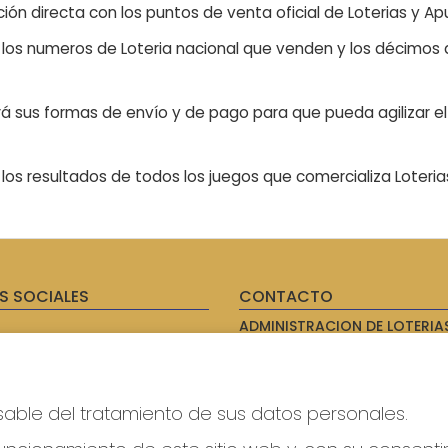
ón directa con los puntos de venta oficial de Loterias y Apu
n los numeros de Loteria nacional que venden y los décimos d
á sus formas de envío y de pago para que pueda agilizar el 
os resultados de todos los juegos que comercializa Loteri
S SOCIALES
CONTACTO
ADMINISTRACION DE LOTERIAS
AVILES - RECEPTOR OFICIAL: 
985567207
Clica aquí para contactar por
WhatsApp
sable del tratamiento de sus datos personales.
614069067
info@laxanadorada.com