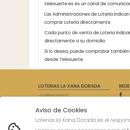
telesuerte.es es un canal de comunicaci
Las Administraciones de Loteria indica
comprar Loteria directamente
Cada punto de venta de Loteria indicar
directamente a su domicilio.
Si lo desea, puede comprobar también l
desde Telesuerte.
LOTERIAS LA XANA DORADA
REDE
¿Quiénes somos?
Comprar lotería
Resultados
Aviso de Cookies
Contacto
Empresas
Loterias la Xana Dorada es el respon
Prensa
Acceso