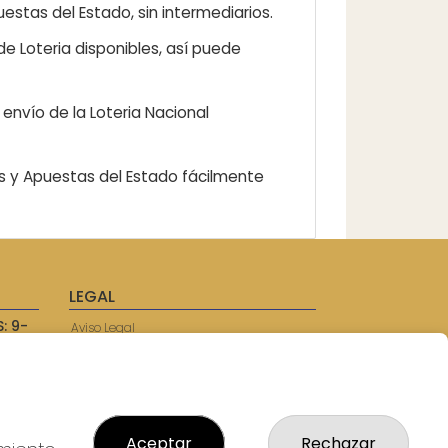
estas del Estado, sin intermediarios.
e Loteria disponibles, así puede
envío de la Loteria Nacional
as y Apuestas del Estado fácilmente
LEGAL
: 9-
Aviso Legal
57750
Política de Privacidad
Política de Cookies
Condiciones de Compra
Tienda de Lotería Nacional
Juego responsable. Solo mayores de
Aceptar
Rechazar