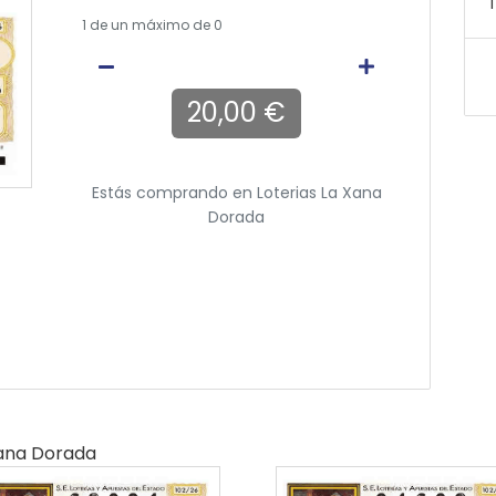
T
1
de un máximo de 0
20,00 €
Estás comprando en
Loterias La Xana
Dorada
Xana Dorada