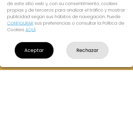
de este sitio web y, con su consentimiento, cookies
614069067
propias y de terceros para analizar el tráfico y mostrar
info@laxanadorada.com
publicidad según sus hábitos de navegación. Puede
Fernandez Balsera 26 bajo
CONFIGURAR
sus preferencias o consultar la Política de
Aviles, 33402
Cookies
AQUÍ
.
(Asturias) España
LEGAL
Aceptar
Rechazar
Aviso Legal
Política de Privacidad
Política de Cookies
Condiciones de Compra
Tienda de Lotería Nacional
Juego responsable. Solo mayores de edad.