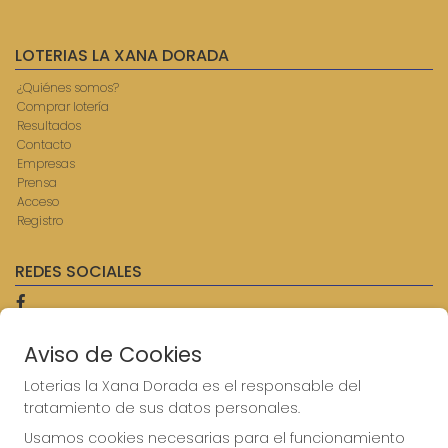
LOTERIAS LA XANA DORADA
¿Quiénes somos?
Comprar lotería
Resultados
Contacto
Empresas
Prensa
Acceso
Registro
REDES SOCIALES
Aviso de Cookies
CONTACTO
ADMINISTRACION DE LOTERIAS: 9-AVILES - RECEPTOR
Loterias la Xana Dorada es el responsable del
OFICIAL: 57750
tratamiento de sus datos personales.
985567207
Usamos cookies necesarias para el funcionamiento
Clica aquí para contactar por WhatsApp