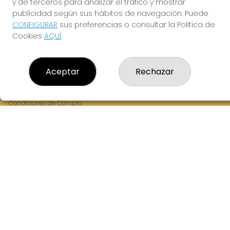
y de terceros para analizar el tráfico y mostrar
Fernandez Balsera 26 bajo
publicidad según sus hábitos de navegación. Puede
Aviles, 33402
CONFIGURAR
sus preferencias o consultar la Política de
(Asturias) España
Cookies
AQUÍ
.
LEGAL
Aceptar
Rechazar
Aviso Legal
Política de Privacidad
Política de Cookies
Condiciones de Compra
Tienda de Lotería Nacional
Juego responsable. Solo mayores de edad.