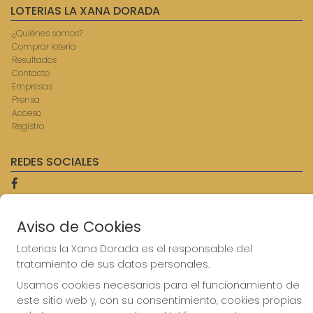
LOTERIAS LA XANA DORADA
¿Quiénes somos?
Comprar lotería
Resultados
Contacto
Empresas
Prensa
Acceso
Registro
REDES SOCIALES
CONTACTO
Aviso de Cookies
ADMINISTRACION DE LOTERIAS: 9-AVILES - RECEPTOR
Loterias la Xana Dorada es el responsable del
OFICIAL: 57750
tratamiento de sus datos personales.
985567207
Clica aquí para contactar por WhatsApp
Usamos cookies necesarias para el funcionamiento de
614069067
este sitio web y, con su consentimiento, cookies propias
info@laxanadorada.com