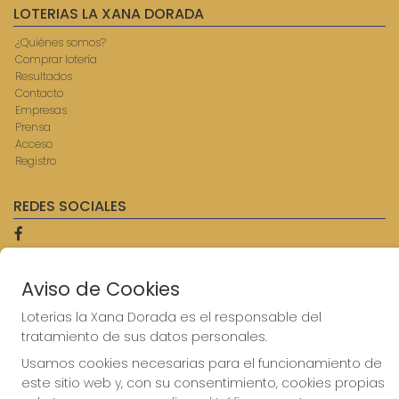
LOTERIAS LA XANA DORADA
¿Quiénes somos?
Comprar lotería
Resultados
Contacto
Empresas
Prensa
Acceso
Registro
REDES SOCIALES
CONTACTO
Aviso de Cookies
ADMINISTRACION DE LOTERIAS: 9-AVILES - RECEPTOR
Loterias la Xana Dorada es el responsable del
OFICIAL: 57750
tratamiento de sus datos personales.
985567207
Clica aquí para contactar por WhatsApp
Usamos cookies necesarias para el funcionamiento de
614069067
este sitio web y, con su consentimiento, cookies propias
info@laxanadorada.com