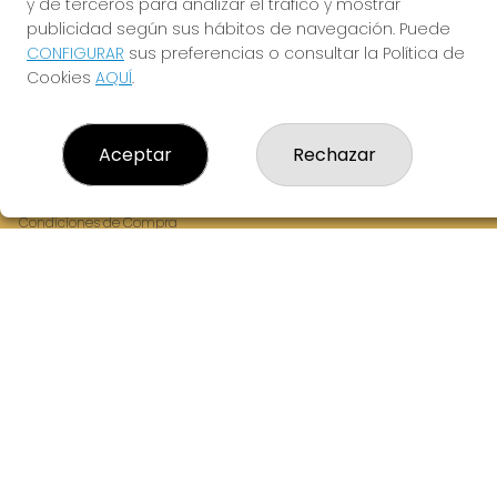
y de terceros para analizar el tráfico y mostrar
Fernandez Balsera 26 bajo
publicidad según sus hábitos de navegación. Puede
Aviles, 33402
CONFIGURAR
sus preferencias o consultar la Política de
(Asturias) España
Cookies
AQUÍ
.
LEGAL
Aceptar
Rechazar
Aviso Legal
Política de Privacidad
Política de Cookies
Condiciones de Compra
Tienda de Lotería Nacional
Juego responsable. Solo mayores de edad.