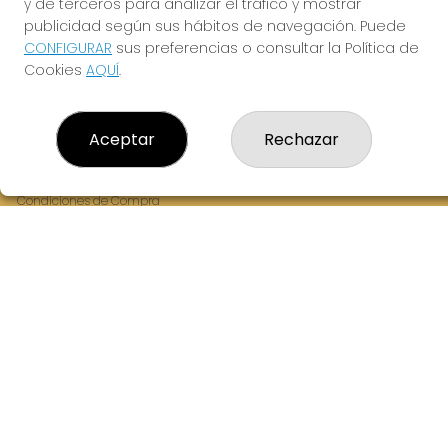
y de terceros para analizar el tráfico y mostrar
Fernandez Balsera 26 bajo
publicidad según sus hábitos de navegación. Puede
Aviles, 33402
CONFIGURAR
sus preferencias o consultar la Política de
(Asturias) España
Cookies
AQUÍ
.
LEGAL
Aceptar
Rechazar
Aviso Legal
Política de Privacidad
Política de Cookies
Condiciones de Compra
Tienda de Lotería Nacional
Juego responsable. Solo mayores de edad.