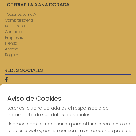
LOTERIAS LA XANA DORADA
¿Quiénes somos?
Comprar lotería
Resultados
Contacto
Empresas
Prensa
Acceso
Registro
REDES SOCIALES
CONTACTO
Aviso de Cookies
ADMINISTRACION DE LOTERIAS: 9-AVILES - RECEPTOR
Loterias la Xana Dorada es el responsable del
OFICIAL: 57750
tratamiento de sus datos personales.
985567207
Clica aquí para contactar por WhatsApp
Usamos cookies necesarias para el funcionamiento de
614069067
este sitio web y, con su consentimiento, cookies propias
info@laxanadorada.com