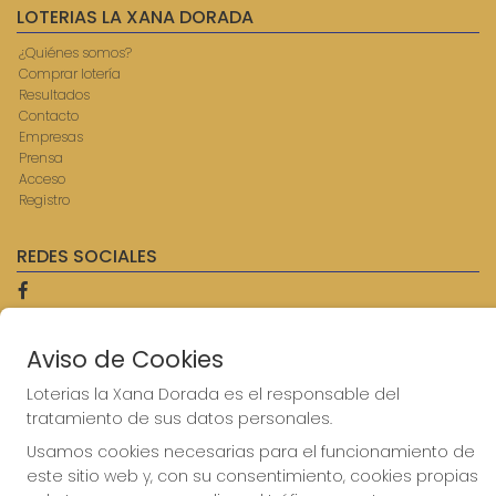
LOTERIAS LA XANA DORADA
¿Quiénes somos?
Comprar lotería
Resultados
Contacto
Empresas
Prensa
Acceso
Registro
REDES SOCIALES
CONTACTO
Aviso de Cookies
ADMINISTRACION DE LOTERIAS: 9-AVILES - RECEPTOR
Loterias la Xana Dorada es el responsable del
OFICIAL: 57750
tratamiento de sus datos personales.
985567207
Clica aquí para contactar por WhatsApp
Usamos cookies necesarias para el funcionamiento de
614069067
este sitio web y, con su consentimiento, cookies propias
info@laxanadorada.com