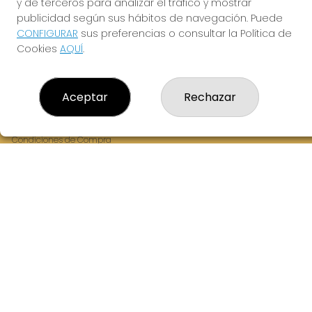
y de terceros para analizar el tráfico y mostrar
Fernandez Balsera 26 bajo
publicidad según sus hábitos de navegación. Puede
Aviles, 33402
CONFIGURAR
sus preferencias o consultar la Política de
(Asturias) España
Cookies
AQUÍ
.
LEGAL
Aceptar
Rechazar
Aviso Legal
Política de Privacidad
Política de Cookies
Condiciones de Compra
Tienda de Lotería Nacional
Juego responsable. Solo mayores de edad.