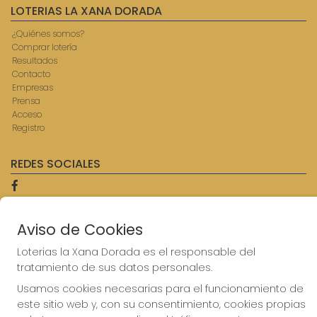
LOTERIAS LA XANA DORADA
¿Quiénes somos?
Comprar lotería
Resultados
Contacto
Empresas
Prensa
Acceso
Registro
REDES SOCIALES
CONTACTO
Aviso de Cookies
ADMINISTRACION DE LOTERIAS: 9-AVILES - RECEPTOR
Loterias la Xana Dorada es el responsable del
OFICIAL: 57750
tratamiento de sus datos personales.
985567207
Clica aquí para contactar por WhatsApp
Usamos cookies necesarias para el funcionamiento de
614069067
este sitio web y, con su consentimiento, cookies propias
info@laxanadorada.com