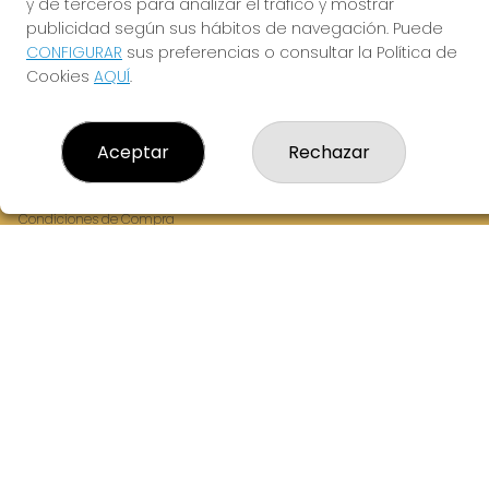
y de terceros para analizar el tráfico y mostrar
Fernandez Balsera 26 bajo
publicidad según sus hábitos de navegación. Puede
Aviles, 33402
CONFIGURAR
sus preferencias o consultar la Política de
(Asturias) España
Cookies
AQUÍ
.
LEGAL
Aceptar
Rechazar
Aviso Legal
Política de Privacidad
Política de Cookies
Condiciones de Compra
Tienda de Lotería Nacional
Juego responsable. Solo mayores de edad.