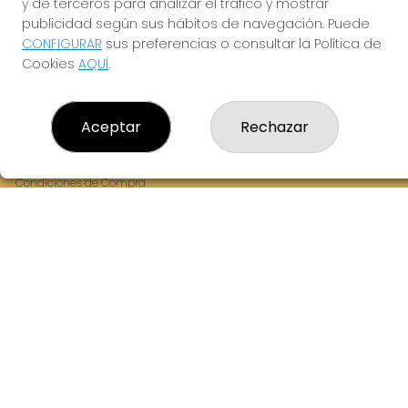
y de terceros para analizar el tráfico y mostrar
Fernandez Balsera 26 bajo
publicidad según sus hábitos de navegación. Puede
Aviles, 33402
CONFIGURAR
sus preferencias o consultar la Política de
(Asturias) España
Cookies
AQUÍ
.
LEGAL
Aceptar
Rechazar
Aviso Legal
Política de Privacidad
Política de Cookies
Condiciones de Compra
Tienda de Lotería Nacional
Juego responsable. Solo mayores de edad.