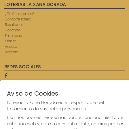
LOTERIAS LA XANA DORADA
¿Quiénes somos?
Comprar lotería
Resultados
Contacto
Empresas
Prensa
Acceso
Registro
REDES SOCIALES
CONTACTO
Aviso de Cookies
ADMINISTRACION DE LOTERIAS: 9-AVILES - RECEPTOR
Loterias la Xana Dorada es el responsable del
OFICIAL: 57750
tratamiento de sus datos personales.
985567207
Clica aquí para contactar por WhatsApp
Usamos cookies necesarias para el funcionamiento de
614069067
este sitio web y, con su consentimiento, cookies propias
info@laxanadorada.com