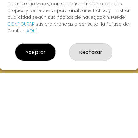
de este sitio web y, con su consentimiento, cookies
614069067
propias y de terceros para analizar el tráfico y mostrar
info@laxanadorada.com
publicidad según sus hábitos de navegación. Puede
Fernandez Balsera 26 bajo
CONFIGURAR
sus preferencias o consultar la Política de
Aviles, 33402
Cookies
AQUÍ
.
(Asturias) España
LEGAL
Aceptar
Rechazar
Aviso Legal
Política de Privacidad
Política de Cookies
Condiciones de Compra
Tienda de Lotería Nacional
Juego responsable. Solo mayores de edad.