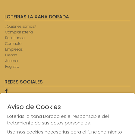
LOTERIAS LA XANA DORADA
¿Quiénes somos?
Comprar lotería
Resultados
Contacto
Empresas
Prensa
Acceso
Registro
REDES SOCIALES
Aviso de Cookies
CONTACTO
ADMINISTRACION DE LOTERIAS: 9-AVILES - RECEPTOR
Loterias la Xana Dorada es el responsable del
OFICIAL: 57750
tratamiento de sus datos personales.
985567207
Usamos cookies necesarias para el funcionamiento
Clica aquí para contactar por WhatsApp