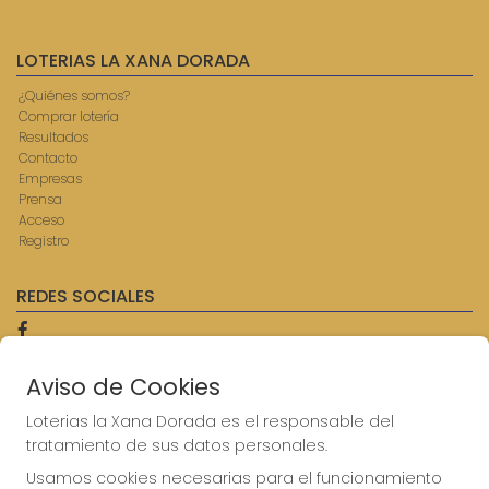
LOTERIAS LA XANA DORADA
¿Quiénes somos?
Comprar lotería
Resultados
Contacto
Empresas
Prensa
Acceso
Registro
REDES SOCIALES
Aviso de Cookies
CONTACTO
ADMINISTRACION DE LOTERIAS: 9-AVILES - RECEPTOR
Loterias la Xana Dorada es el responsable del
OFICIAL: 57750
tratamiento de sus datos personales.
985567207
Usamos cookies necesarias para el funcionamiento
Clica aquí para contactar por WhatsApp