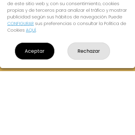
de este sitio web y, con su consentimiento, cookies
614069067
propias y de terceros para analizar el tráfico y mostrar
info@laxanadorada.com
publicidad según sus hábitos de navegación. Puede
Fernandez Balsera 26 bajo
CONFIGURAR
sus preferencias o consultar la Política de
Aviles, 33402
Cookies
AQUÍ
.
(Asturias) España
LEGAL
Aceptar
Rechazar
Aviso Legal
Política de Privacidad
Política de Cookies
Condiciones de Compra
Tienda de Lotería Nacional
Juego responsable. Solo mayores de edad.