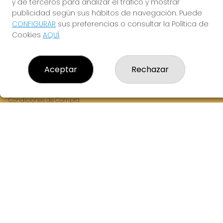
y de terceros para analizar el tráfico y mostrar
Fernandez Balsera 26 bajo
publicidad según sus hábitos de navegación. Puede
Aviles, 33402
CONFIGURAR
sus preferencias o consultar la Política de
(Asturias) España
Cookies
AQUÍ
.
LEGAL
Aceptar
Rechazar
Aviso Legal
Política de Privacidad
Política de Cookies
Condiciones de Compra
Tienda de Lotería Nacional
Juego responsable. Solo mayores de edad.