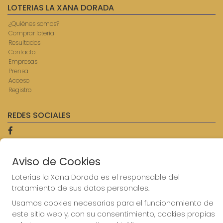
LOTERIAS LA XANA DORADA
¿Quiénes somos?
Comprar lotería
Resultados
Contacto
Empresas
Prensa
Acceso
Registro
REDES SOCIALES
CONTACTO
Aviso de Cookies
ADMINISTRACION DE LOTERIAS: 9-AVILES - RECEPTOR
Loterias la Xana Dorada es el responsable del
OFICIAL: 57750
tratamiento de sus datos personales.
985567207
Clica aquí para contactar por WhatsApp
Usamos cookies necesarias para el funcionamiento de
614069067
este sitio web y, con su consentimiento, cookies propias
info@laxanadorada.com