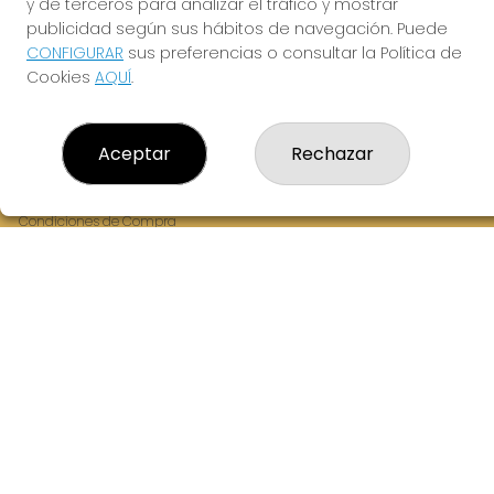
y de terceros para analizar el tráfico y mostrar
Fernandez Balsera 26 bajo
publicidad según sus hábitos de navegación. Puede
Aviles, 33402
CONFIGURAR
sus preferencias o consultar la Política de
(Asturias) España
Cookies
AQUÍ
.
LEGAL
Aceptar
Rechazar
Aviso Legal
Política de Privacidad
Política de Cookies
Condiciones de Compra
Tienda de Lotería Nacional
Juego responsable. Solo mayores de edad.