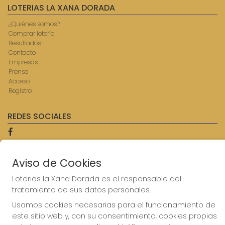
LOTERIAS LA XANA DORADA
¿Quiénes somos?
Comprar lotería
Resultados
Contacto
Empresas
Prensa
Acceso
Registro
REDES SOCIALES
CONTACTO
Aviso de Cookies
ADMINISTRACION DE LOTERIAS: 9-AVILES - RECEPTOR
Loterias la Xana Dorada es el responsable del
OFICIAL: 57750
tratamiento de sus datos personales.
985567207
Clica aquí para contactar por WhatsApp
Usamos cookies necesarias para el funcionamiento de
614069067
este sitio web y, con su consentimiento, cookies propias
info@laxanadorada.com