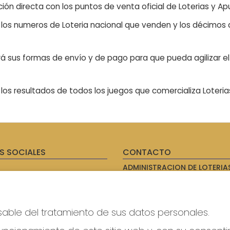
ón directa con los puntos de venta oficial de Loterias y Apu
n los numeros de Loteria nacional que venden y los décimos d
á sus formas de envío y de pago para que pueda agilizar el 
os resultados de todos los juegos que comercializa Loteri
S SOCIALES
CONTACTO
ADMINISTRACION DE LOTERIAS
AVILES - RECEPTOR OFICIAL: 
985567207
Clica aquí para contactar por
WhatsApp
sable del tratamiento de sus datos personales.
614069067
info@laxanadorada.com