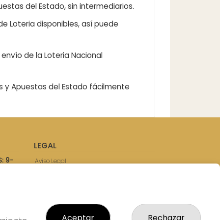
estas del Estado, sin intermediarios.
e Loteria disponibles, así puede
envío de la Loteria Nacional
as y Apuestas del Estado fácilmente
LEGAL
: 9-
Aviso Legal
57750
Política de Privacidad
Política de Cookies
Condiciones de Compra
Tienda de Lotería Nacional
Juego responsable. Solo mayores de
Aceptar
Rechazar