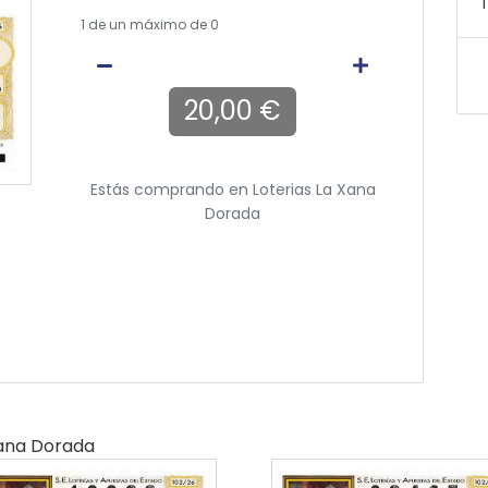
T
1
de un máximo de 0
20,00 €
Estás comprando en
Loterias La Xana
Dorada
Xana Dorada