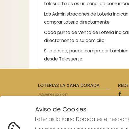
telesuerte.es es un canal de comunicaci
Las Administraciones de Loteria indica
comprar Loteria directamente
Cada punto de venta de Loteria indicar
directamente a su domicilio.
Si lo desea, puede comprobar también l
desde Telesuerte.
LOTERIAS LA XANA DORADA
REDE
¿Quiénes somos?
Comprar lotería
Resultados
Aviso de Cookies
Contacto
Empresas
Loterias la Xana Dorada es el respon
Prensa
Acceso