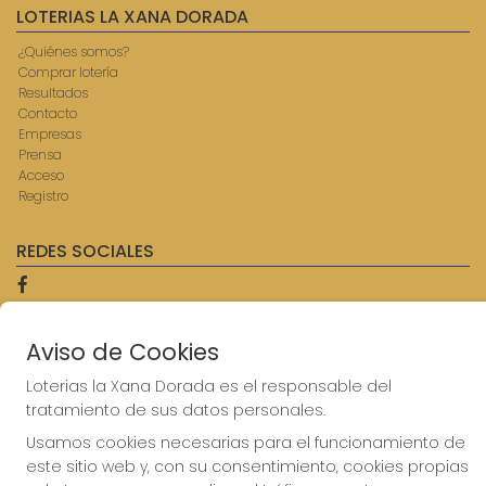
LOTERIAS LA XANA DORADA
¿Quiénes somos?
Comprar lotería
Resultados
Contacto
Empresas
Prensa
Acceso
Registro
REDES SOCIALES
CONTACTO
Aviso de Cookies
ADMINISTRACION DE LOTERIAS: 9-AVILES - RECEPTOR
Loterias la Xana Dorada es el responsable del
OFICIAL: 57750
tratamiento de sus datos personales.
985567207
Clica aquí para contactar por WhatsApp
Usamos cookies necesarias para el funcionamiento de
614069067
este sitio web y, con su consentimiento, cookies propias
info@laxanadorada.com