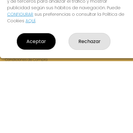
y de terceros para analizar el tráfico y mostrar
Fernandez Balsera 26 bajo
publicidad según sus hábitos de navegación. Puede
Aviles, 33402
CONFIGURAR
sus preferencias o consultar la Política de
(Asturias) España
Cookies
AQUÍ
.
LEGAL
Aceptar
Rechazar
Aviso Legal
Política de Privacidad
Política de Cookies
Condiciones de Compra
Tienda de Lotería Nacional
Juego responsable. Solo mayores de edad.