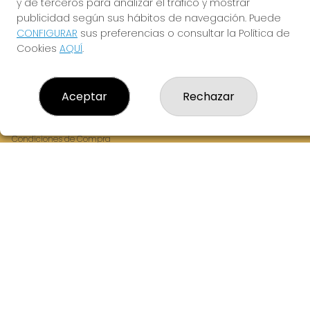
y de terceros para analizar el tráfico y mostrar
Fernandez Balsera 26 bajo
publicidad según sus hábitos de navegación. Puede
Aviles, 33402
CONFIGURAR
sus preferencias o consultar la Política de
(Asturias) España
Cookies
AQUÍ
.
LEGAL
Aceptar
Rechazar
Aviso Legal
Política de Privacidad
Política de Cookies
Condiciones de Compra
Tienda de Lotería Nacional
Juego responsable. Solo mayores de edad.