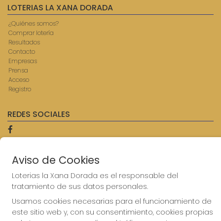
LOTERIAS LA XANA DORADA
¿Quiénes somos?
Comprar lotería
Resultados
Contacto
Empresas
Prensa
Acceso
Registro
REDES SOCIALES
CONTACTO
Aviso de Cookies
ADMINISTRACION DE LOTERIAS: 9-AVILES - RECEPTOR
Loterias la Xana Dorada es el responsable del
OFICIAL: 57750
tratamiento de sus datos personales.
985567207
Clica aquí para contactar por WhatsApp
Usamos cookies necesarias para el funcionamiento de
614069067
este sitio web y, con su consentimiento, cookies propias
info@laxanadorada.com