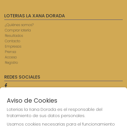
LOTERIAS LA XANA DORADA
¿Quiénes somos?
Comprar lotería
Resultados
Contacto
Empresas
Prensa
Acceso
Registro
REDES SOCIALES
Aviso de Cookies
CONTACTO
ADMINISTRACION DE LOTERIAS: 9-AVILES - RECEPTOR
Loterias la Xana Dorada es el responsable del
OFICIAL: 57750
tratamiento de sus datos personales.
985567207
Usamos cookies necesarias para el funcionamiento
Clica aquí para contactar por WhatsApp