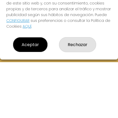
de este sitio web y, con su consentimiento, cookies
614069067
propias y de terceros para analizar el tráfico y mostrar
info@laxanadorada.com
publicidad según sus hábitos de navegación. Puede
Fernandez Balsera 26 bajo
CONFIGURAR
sus preferencias o consultar la Política de
Aviles, 33402
Cookies
AQUÍ
.
(Asturias) España
LEGAL
Aceptar
Rechazar
Aviso Legal
Política de Privacidad
Política de Cookies
Condiciones de Compra
Tienda de Lotería Nacional
Juego responsable. Solo mayores de edad.