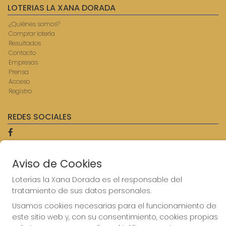
LOTERIAS LA XANA DORADA
¿Quiénes somos?
Comprar lotería
Resultados
Contacto
Empresas
Prensa
Acceso
Registro
REDES SOCIALES
CONTACTO
Aviso de Cookies
ADMINISTRACION DE LOTERIAS: 9-AVILES - RECEPTOR
Loterias la Xana Dorada es el responsable del
OFICIAL: 57750
tratamiento de sus datos personales.
985567207
Clica aquí para contactar por WhatsApp
Usamos cookies necesarias para el funcionamiento de
614069067
este sitio web y, con su consentimiento, cookies propias
info@laxanadorada.com