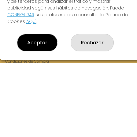
y de terceros para analizar el tráfico y mostrar
Fernandez Balsera 26 bajo
publicidad según sus hábitos de navegación. Puede
Aviles, 33402
CONFIGURAR
sus preferencias o consultar la Política de
(Asturias) España
Cookies
AQUÍ
.
LEGAL
Aceptar
Rechazar
Aviso Legal
Política de Privacidad
Política de Cookies
Condiciones de Compra
Tienda de Lotería Nacional
Juego responsable. Solo mayores de edad.