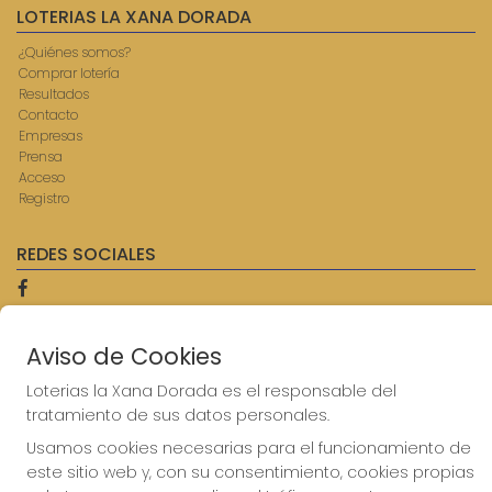
LOTERIAS LA XANA DORADA
¿Quiénes somos?
Comprar lotería
Resultados
Contacto
Empresas
Prensa
Acceso
Registro
REDES SOCIALES
CONTACTO
Aviso de Cookies
ADMINISTRACION DE LOTERIAS: 9-AVILES - RECEPTOR
Loterias la Xana Dorada es el responsable del
OFICIAL: 57750
tratamiento de sus datos personales.
985567207
Clica aquí para contactar por WhatsApp
Usamos cookies necesarias para el funcionamiento de
614069067
este sitio web y, con su consentimiento, cookies propias
info@laxanadorada.com