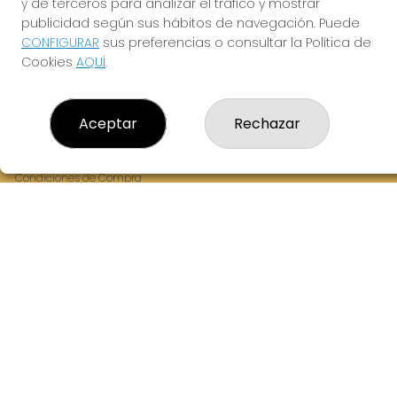
y de terceros para analizar el tráfico y mostrar
Fernandez Balsera 26 bajo
publicidad según sus hábitos de navegación. Puede
Aviles, 33402
CONFIGURAR
sus preferencias o consultar la Política de
(Asturias) España
Cookies
AQUÍ
.
LEGAL
Aceptar
Rechazar
Aviso Legal
Política de Privacidad
Política de Cookies
Condiciones de Compra
Tienda de Lotería Nacional
Juego responsable. Solo mayores de edad.