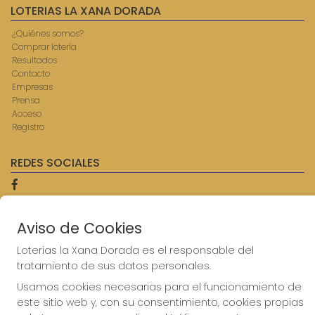
LOTERIAS LA XANA DORADA
¿Quiénes somos?
Comprar lotería
Resultados
Contacto
Empresas
Prensa
Acceso
Registro
REDES SOCIALES
CONTACTO
Aviso de Cookies
ADMINISTRACION DE LOTERIAS: 9-AVILES - RECEPTOR
Loterias la Xana Dorada es el responsable del
OFICIAL: 57750
tratamiento de sus datos personales.
985567207
Clica aquí para contactar por WhatsApp
Usamos cookies necesarias para el funcionamiento de
614069067
este sitio web y, con su consentimiento, cookies propias
info@laxanadorada.com