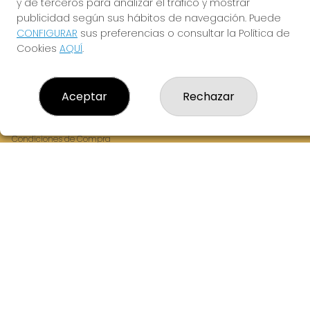
y de terceros para analizar el tráfico y mostrar
Fernandez Balsera 26 bajo
publicidad según sus hábitos de navegación. Puede
Aviles, 33402
CONFIGURAR
sus preferencias o consultar la Política de
(Asturias) España
Cookies
AQUÍ
.
LEGAL
Aceptar
Rechazar
Aviso Legal
Política de Privacidad
Política de Cookies
Condiciones de Compra
Tienda de Lotería Nacional
Juego responsable. Solo mayores de edad.