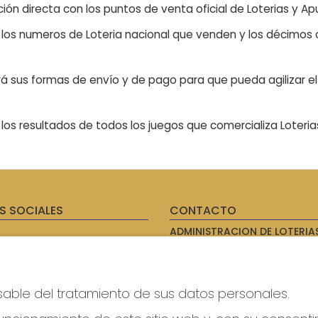
ón directa con los puntos de venta oficial de Loterias y Apu
n los numeros de Loteria nacional que venden y los décimos d
á sus formas de envío y de pago para que pueda agilizar el 
os resultados de todos los juegos que comercializa Loteri
S SOCIALES
CONTACTO
ADMINISTRACION DE LOTERIAS
AVILES - RECEPTOR OFICIAL: 
985567207
Clica aquí para contactar por
WhatsApp
sable del tratamiento de sus datos personales.
614069067
info@laxanadorada.com