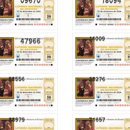
09670
18094
47966