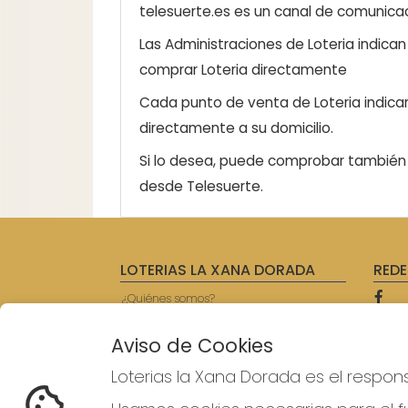
telesuerte.es es un canal de comunicaci
Las Administraciones de Loteria indica
comprar Loteria directamente
Cada punto de venta de Loteria indicar
directamente a su domicilio.
Si lo desea, puede comprobar también l
desde Telesuerte.
LOTERIAS LA XANA DORADA
REDE
¿Quiénes somos?
Comprar lotería
Resultados
Aviso de Cookies
Contacto
Empresas
Loterias la Xana Dorada es el respon
Prensa
Acceso