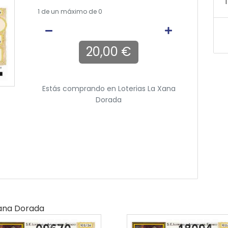
T
1
de un máximo de 0
20,00 €
Estás comprando en
Loterias La Xana
Dorada
Xana Dorada