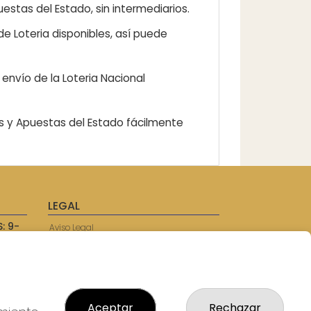
estas del Estado, sin intermediarios.
e Loteria disponibles, así puede
envío de la Loteria Nacional
as y Apuestas del Estado fácilmente
LEGAL
: 9-
Aviso Legal
57750
Política de Privacidad
Política de Cookies
Condiciones de Compra
Tienda de Lotería Nacional
Juego responsable. Solo mayores de
Aceptar
Rechazar