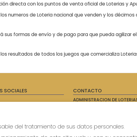
ón directa con los puntos de venta oficial de Loterias y Apu
n los numeros de Loteria nacional que venden y los décimos d
á sus formas de envío y de pago para que pueda agilizar el 
os resultados de todos los juegos que comercializa Loteri
S SOCIALES
CONTACTO
ADMINISTRACION DE LOTERIAS
AVILES - RECEPTOR OFICIAL: 
985567207
Clica aquí para contactar por
WhatsApp
sable del tratamiento de sus datos personales.
614069067
info@laxanadorada.com