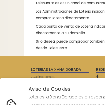
telesuerte.es es un canal de comunicaci
Las Administraciones de Loteria indica
comprar Loteria directamente
Cada punto de venta de Loteria indicar
directamente a su domicilio.
Si lo desea, puede comprobar también l
desde Telesuerte.
LOTERIAS LA XANA DORADA
REDE
¿Quiénes somos?
Comprar lotería
Resultados
Aviso de Cookies
Contacto
Empresas
Loterias la Xana Dorada es el respon
Prensa
Acceso