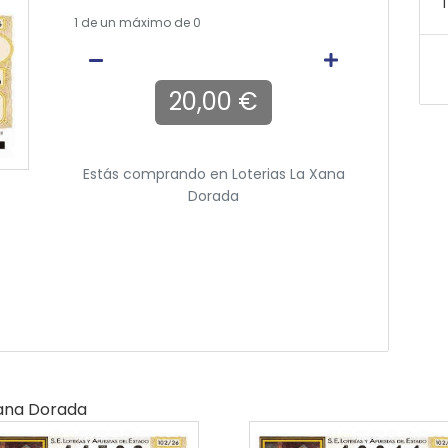
T
1
de un máximo de 0
20,00 €
Estás comprando en
Loterias La Xana
Dorada
Xana Dorada