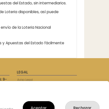
estas del Estado, sin intermediarios.
e Loteria disponibles, así puede
envío de la Loteria Nacional
as y Apuestas del Estado fácilmente
LEGAL
: 9-
Aviso Legal
57750
Política de Privacidad
Política de Cookies
Condiciones de Compra
Tienda de Lotería Nacional
Juego responsable. Solo mayores de
Aceptar
Rechazar