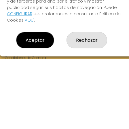
y de terceros para analizar el tráfico y mostrar
Fernandez Balsera 26 bajo
publicidad según sus hábitos de navegación. Puede
Aviles, 33402
CONFIGURAR
sus preferencias o consultar la Política de
(Asturias) España
Cookies
AQUÍ
.
LEGAL
Aceptar
Rechazar
Aviso Legal
Política de Privacidad
Política de Cookies
Condiciones de Compra
Tienda de Lotería Nacional
Juego responsable. Solo mayores de edad.