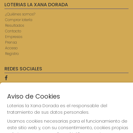
LOTERIAS LA XANA DORADA
¿Quiénes somos?
Comprar lotería
Resultados
Contacto
Empresas
Prensa
Acceso
Registro
REDES SOCIALES
CONTACTO
Aviso de Cookies
ADMINISTRACION DE LOTERIAS: 9-AVILES - RECEPTOR
Loterias la Xana Dorada es el responsable del
OFICIAL: 57750
tratamiento de sus datos personales.
985567207
Clica aquí para contactar por WhatsApp
Usamos cookies necesarias para el funcionamiento de
614069067
este sitio web y, con su consentimiento, cookies propias
info@laxanadorada.com