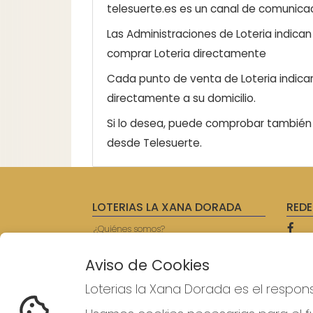
telesuerte.es es un canal de comunicaci
Las Administraciones de Loteria indica
comprar Loteria directamente
Cada punto de venta de Loteria indicar
directamente a su domicilio.
Si lo desea, puede comprobar también l
desde Telesuerte.
LOTERIAS LA XANA DORADA
REDE
¿Quiénes somos?
Comprar lotería
Resultados
Aviso de Cookies
Contacto
Empresas
Loterias la Xana Dorada es el respon
Prensa
Acceso