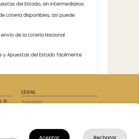
estas del Estado, sin intermediarios.
e Loteria disponibles, así puede
envío de la Loteria Nacional
as y Apuestas del Estado fácilmente
LEGAL
: 9-
Aviso Legal
57750
Política de Privacidad
Política de Cookies
Condiciones de Compra
Tienda de Lotería Nacional
Juego responsable. Solo mayores de
Aceptar
Rechazar