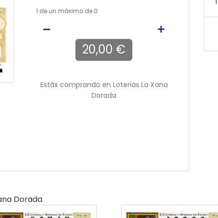
T
1
de un máximo de 0
20,00 €
Estás comprando en
Loterias La Xana
Dorada
Xana Dorada