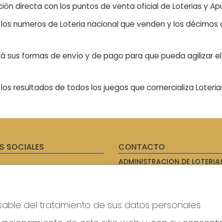
ón directa con los puntos de venta oficial de Loterias y Apu
n los numeros de Loteria nacional que venden y los décimos d
á sus formas de envío y de pago para que pueda agilizar el 
os resultados de todos los juegos que comercializa Loteri
S SOCIALES
CONTACTO
ADMINISTRACION DE LOTERIAS
AVILES - RECEPTOR OFICIAL: 
985567207
Clica aquí para contactar por
WhatsApp
sable del tratamiento de sus datos personales.
614069067
info@laxanadorada.com