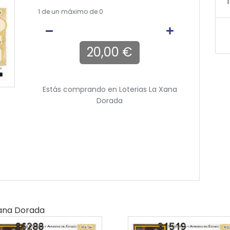
T
1
de un máximo de 0
20,00 €
Estás comprando en
Loterias La Xana
Dorada
Xana Dorada