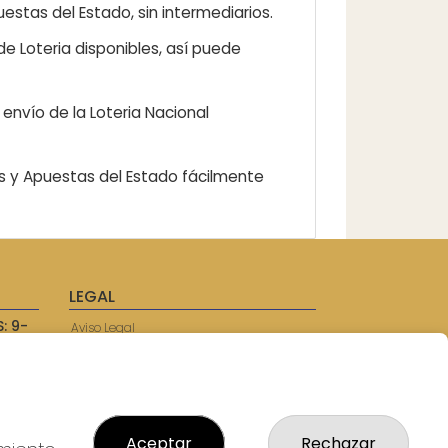
estas del Estado, sin intermediarios.
e Loteria disponibles, así puede
envío de la Loteria Nacional
as y Apuestas del Estado fácilmente
LEGAL
: 9-
Aviso Legal
57750
Política de Privacidad
Política de Cookies
Condiciones de Compra
Tienda de Lotería Nacional
Juego responsable. Solo mayores de
Aceptar
Rechazar