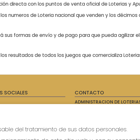
ón directa con los puntos de venta oficial de Loterias y Apu
n los numeros de Loteria nacional que venden y los décimos d
á sus formas de envío y de pago para que pueda agilizar el 
os resultados de todos los juegos que comercializa Loteri
S SOCIALES
CONTACTO
ADMINISTRACION DE LOTERIAS
AVILES - RECEPTOR OFICIAL: 
985567207
Clica aquí para contactar por
WhatsApp
sable del tratamiento de sus datos personales.
614069067
info@laxanadorada.com