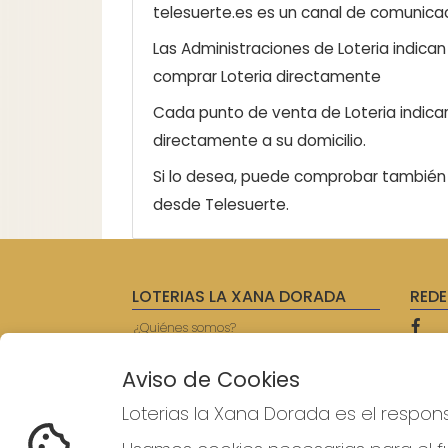
telesuerte.es es un canal de comunicaci
Las Administraciones de Loteria indica
comprar Loteria directamente
Cada punto de venta de Loteria indicar
directamente a su domicilio.
Si lo desea, puede comprobar también l
desde Telesuerte.
LOTERIAS LA XANA DORADA
REDE
¿Quiénes somos?
Comprar lotería
Resultados
Aviso de Cookies
Contacto
Empresas
Loterias la Xana Dorada es el respon
Prensa
Acceso